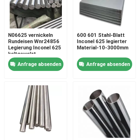
Fabrik-Ausflug
N06625 vernickeln
600 601 Stahl-Blatt
Qualitätskontrolle
Rundeisen Wnr24856
Inconel 625 legierter
Legierung Inconel 625
Material-10-3000mm
kaltgewalzt
Treten Sie mit uns in Verbindung
Anfrage absenden
Anfrage absenden
Inconel 600-Material
Material Inconel 625
Incoloy 800-Material
Material Inconel 718