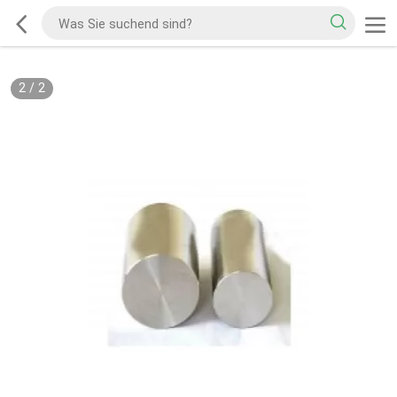
2
/
2