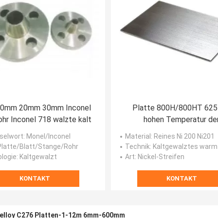
10mm 20mm 30mm Inconel
Platte 800H/800HT 625
hr Inconel 718 walzte kalt
hohen Temperatur de
Legierungs-800 600 7
selwort
: Monel/Inconel
Material
: Reines Ni 200 Ni201
 Platte/Blatt/Stange/Rohr
Technik
: Kaltgewalztes warm ge
logie
: Kaltgewalzt
Art
: Nickel-Streifen
KONTAKT
KONTAKT
telloy C276 Platten-1-12m 6mm-600mm