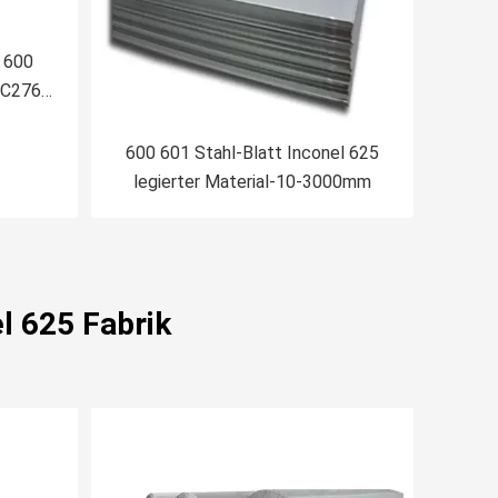
 600
 C276
HT 825
tt
600 601 Stahl-Blatt Inconel 625
legierter Material-10-3000mm
l 625 Fabrik