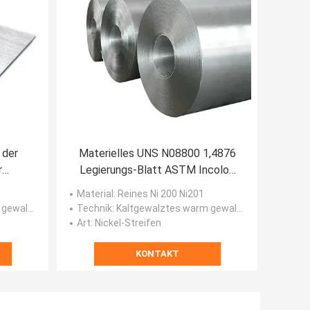
 der
Materielles UNS N08800 1,4876
r
Legierungs-Blatt ASTM Incoloy
18
800
Material
: Reines Ni 200 Ni201
walztes
Technik
: Kaltgewalztes warm gewalztes
Art
: Nickel-Streifen
KONTAKT