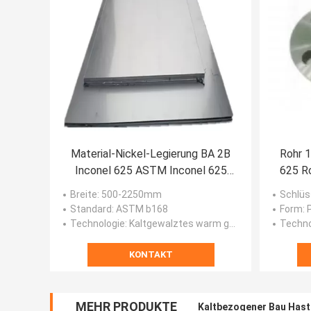
Material-Nickel-Legierung BA 2B
Rohr 
Inconel 625 ASTM Inconel 625
625 Ro
Platte walzte kalt
Breite
: 500-2250mm
Schlüs
Standard
: ASTM b168
Form
:
Technologie
: Kaltgewalztes warm gewalztes
Techno
KONTAKT
MEHR PRODUKTE
Kaltbezogener Bau Has