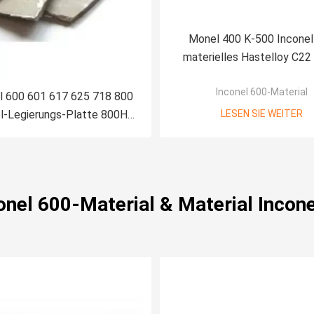
Monel 400 K-500 Inconel
materielles Hastelloy C22
625 600 718 800 800H 800
Inconel 600-Material
925 926 Platte und Bla
l 600 601 617 625 718 800
l-Legierungs-Platte 800H
LESEN SIE WEITER
Monel 400 C276 B3
conel 600-Material & Material Incone