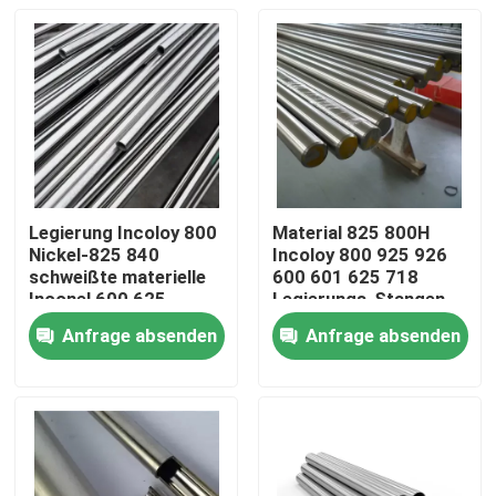
Legierung Incoloy 800
Material 825 800H
Nickel-825 840
Incoloy 800 925 926
schweißte materielle
600 601 625 718
Inconel 600 625
Legierungs-Stangen
Hastelloy des Nickel-
Anfrage absenden
Anfrage absenden
X-750
Haus
Produkte
Über uns