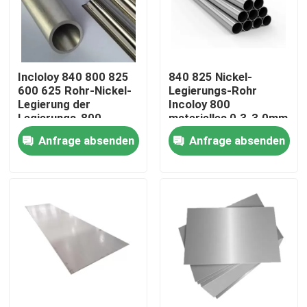
Fabrik-Ausflug
Incloloy 840 800 825
840 825 Nickel-
Qualitätskontrolle
600 625 Rohr-Nickel-
Legierungs-Rohr
Legierung der
Incoloy 800
Legierungs-800
materielles 0.3-3.0mm
Treten Sie mit uns in Verbindung
schweißte
Anfrage absenden
Anfrage absenden
Inconel 600-Material
Material Inconel 625
Incoloy 800-Material
Material Inconel 718