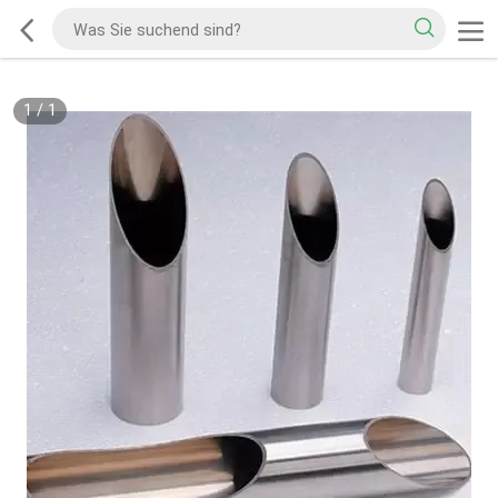
1
/
1