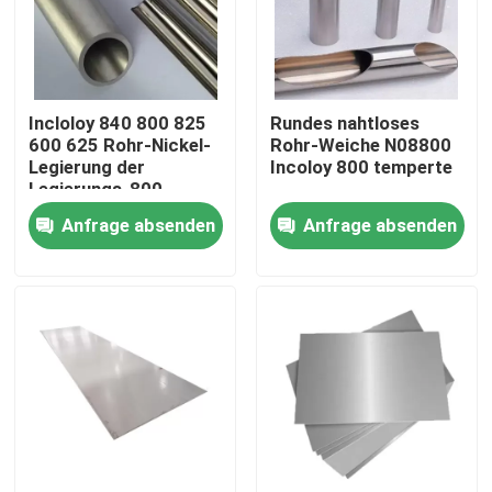
Fabrik-Ausflug
Incloloy 840 800 825
Rundes nahtloses
Qualitätskontrolle
600 625 Rohr-Nickel-
Rohr-Weiche N08800
Legierung der
Incoloy 800 temperte
Legierungs-800
Treten Sie mit uns in Verbindung
schweißte
Anfrage absenden
Anfrage absenden
Inconel 600-Material
Material Inconel 625
Incoloy 800-Material
Material Inconel 718