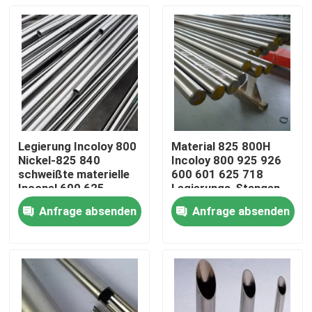
Legierung Incoloy 800
Material 825 800H
Nickel-825 840
Incoloy 800 925 926
schweißte materielle
600 601 625 718
Inconel 600 625
Legierungs-Stangen
Hastelloy des Nickel-
Anfrage absenden
Anfrage absenden
X-750
Haus
Produkte
Über uns