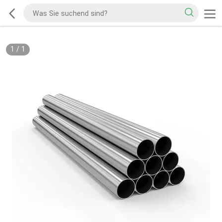
1
/
1