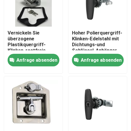
Fabrik-Ausflug
Vernickeln Sie
Hoher Polierquergriff-
Qualitätskontrolle
überzogene
Klinken-Edelstahl mit
Plastikquergriff-
Dichtungs-und
Klinken-rostfreie
Schlüssel-Anhänger-
Treten Sie mit uns in Verbindung
Vierteldrehungs-
Tür-Klinke
Anfrage absenden
Anfrage absenden
Klinken-
Kompressions-Klinke
Inconel 600-Material
Material Inconel 625
Incoloy 800-Material
Material Inconel 718