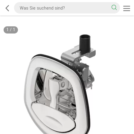
1
/
1