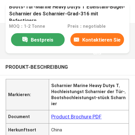
Boots-Tür-Marine Heavy Dutys T Edelstahl-Bügel-
Scharnier des Scharnier-Grad-316 mit
Befestigern
MOQ：1-2 Tonne
Preis：negotiable
Bestpreis
Kontaktieren Sie
uns
PRODUKT-BESCHREIBUNG
Scharnier Marine Heavy Dutys T
,
Hochleistungst Scharnier der Tür-
,
Markieren:
Bootshochleistungst-stück Scharn
ier
Product Brochure PDF
Document
Herkunftsort
China