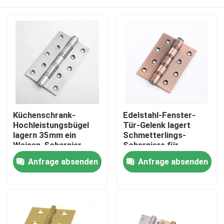
Küchenschrank-
Edelstahl-Fenster-
Hochleistungsbügel
Tür-Gelenk lagert
lagern 35mm ein
Schmetterlings-
Weisen-Scharnier
Scharniere für
schwenkbar
Hochleistungsholztüren
Haus
Anfrage absenden
Anfrage absenden
schwenkbar
Produkte
Über uns