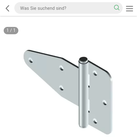
1
/
1