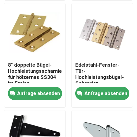
Fabrik-Ausflug
Qualitätskontrolle
Treten Sie mit uns in Verbindung
8" doppelte Bügel-
Edelstahl-Fenster-
Hochleistungsscharniere
Tür-
Inconel 600-Material
für hölzernes SS304
Hochleistungsbügel-
im Freien
Scharnier
Anfrage absenden
Anfrage absenden
Material Inconel 625
Incoloy 800-Material
Material Inconel 718