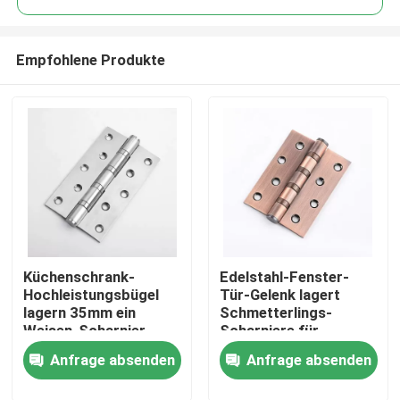
Empfohlene Produkte
Küchenschrank-
Edelstahl-Fenster-
Haus
Hochleistungsbügel
Tür-Gelenk lagert
lagern 35mm ein
Schmetterlings-
Weisen-Scharnier
Scharniere für
Produkte
schwenkbar
Hochleistungsholztüren
Anfrage absenden
Anfrage absenden
schwenkbar
Über uns