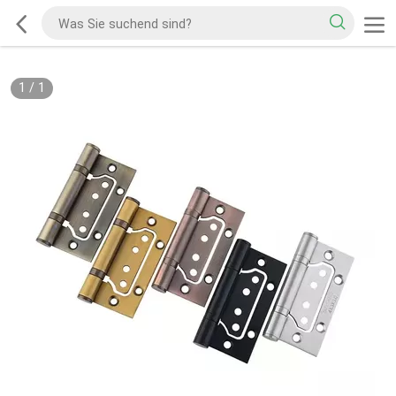
1
/
1