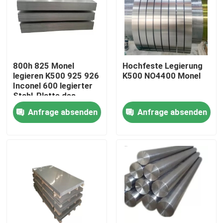
Fabrik-Ausflug
Qualitätskontrolle
800h 825 Monel
Hochfeste Legierung
legieren K500 925 926
K500 NO4400 Monel
Inconel 600 legierter
Treten Sie mit uns in Verbindung
Stahl-Platte des
Nickel-601 625 718
Anfrage absenden
Anfrage absenden
Inconel 600-Material
Material Inconel 625
Incoloy 800-Material
Material Inconel 718