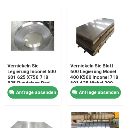
Vernickeln Sie
Vernickeln Sie Blatt
Legierung Inconel 600
600 Legierung Monel
601 625 X750 718
400 K500 Inconel 718
825 Rundeisen Rod
601 625 Nickel 200
Tube Pipe Monel 500
201
Haus
Anfrage absenden
Anfrage absenden
Legierungs-K500 400
C276 C22
Produkte
Über uns