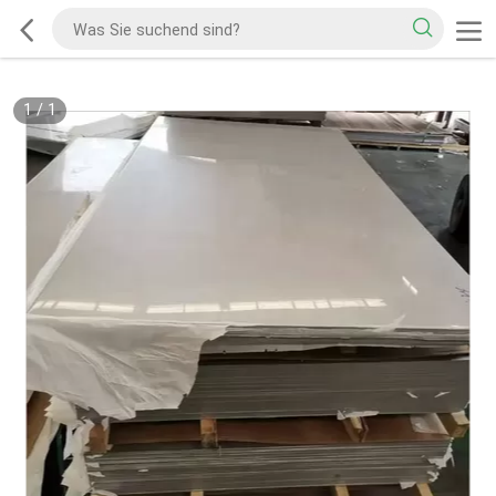
1
/
1