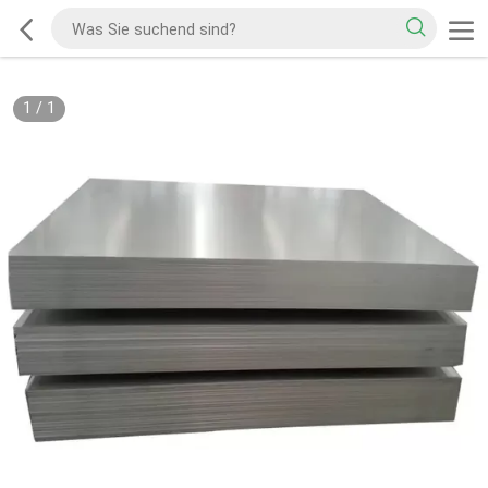
1
/
1