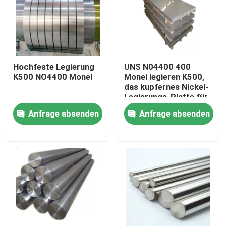
Fabrik-Ausflug
Qualitätskontrolle
Hochfeste Legierung
UNS N04400 400
K500 NO4400 Monel
Monel legieren K500,
das kupfernes Nickel-
Treten Sie mit uns in Verbindung
Legierungs-Platte für
Ölquelle elektronische
Anfrage absenden
Anfrage absenden
Bauelemente
Inconel 600-Material
bearbeitet
Material Inconel 625
Incoloy 800-Material
Material Inconel 718