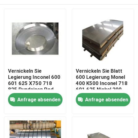
Vernickeln Sie
Vernickeln Sie Blatt
Legierung Inconel 600
600 Legierung Monel
601 625 X750 718
400 K500 Inconel 718
825 Rundeisen Rod
601 625 Nickel 200
Tube Pipe Monel 500
201
Haus
Anfrage absenden
Anfrage absenden
Legierungs-K500 400
C276 C22
Produkte
Über uns