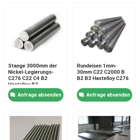
Stange 3000mm der
Rundeisen 1mm-
Nickel-Legierungs-
30mm C22 C2000 B
C276 C22 C4 B2
B2 B3 Hastelloy C276
Hastelloy B3
Anfrage absenden
Anfrage absenden
Haus
Produkte
Über uns