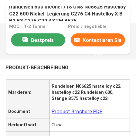
Rundeisen 600 Inconel 718 UNS N06625 Hastelloy
C22 600 Nickel-Legierung C276 C4 Hastelloy X B
B2 B3 C276 C22 ASTM B575
MOQ：1-2 Tonne
Preis：negotiable
Bestpreis
Kontaktieren Sie
uns
PRODUKT-BESCHREIBUNG
Rundeisen N06625 hastelloy c22
,
Markieren:
hastelloy c22 Rundeisen 600
,
Stange B575 hastelloy c22
Product Brochure PDF
Document
Herkunftsort
China