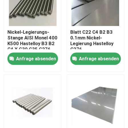
Fabrik-Ausflug
Nickel-Legierungs-
Blatt C22 C4 B2 B3
Qualitätskontrolle
Stange AISI Monel 400
0.1mm Nickel-
K500 Hastelloy B3 B2
Legierung Hastelloy
C4 X G30 G35 C276
C276
Treten Sie mit uns in Verbindung
Anfrage absenden
Anfrage absenden
Inconel 600-Material
Material Inconel 625
Incoloy 800-Material
Material Inconel 718