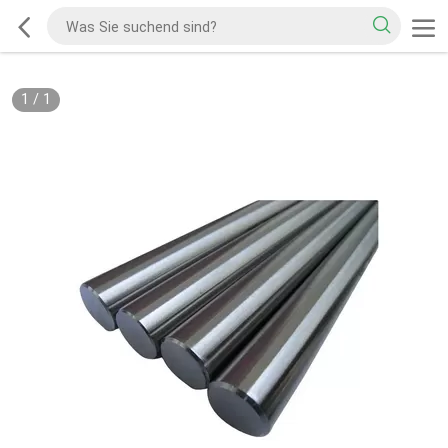
1
/
1