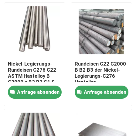
Nickel-Legierungs-
Rundeisen C22 C2000
Rundeisen C276 C22
B B2 B3 der Nickel-
ASTM Hastelloy B
Legierungs-C276
C2000 x B2 B3 C4 S
Hastelloy
G35 polierte Stange
Anfrage absenden
Anfrage absenden
Haus
Produkte
Über uns