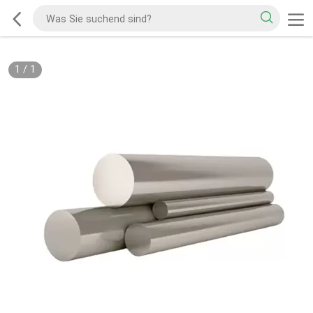
1
/
1