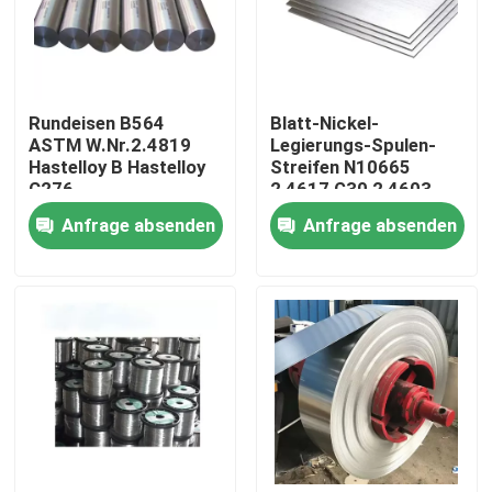
Fabrik-Ausflug
Rundeisen B564
Blatt-Nickel-
Qualitätskontrolle
ASTM W.Nr.2.4819
Legierungs-Spulen-
Hastelloy B Hastelloy
Streifen N10665
C276
2,4617 G30 2,4603
Treten Sie mit uns in Verbindung
Hastelloy B
Anfrage absenden
Anfrage absenden
Inconel 600-Material
Material Inconel 625
Incoloy 800-Material
Material Inconel 718