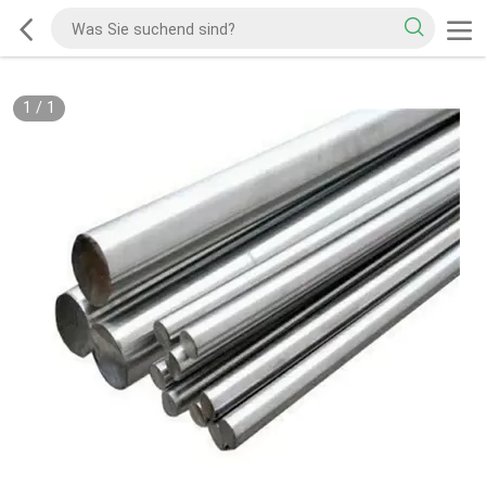
1
/
1