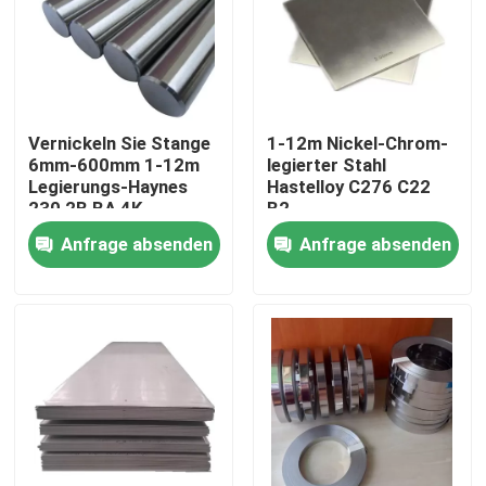
Fabrik-Ausflug
Qualitätskontrolle
Vernickeln Sie Stange
1-12m Nickel-Chrom-
6mm-600mm 1-12m
legierter Stahl
Legierungs-Haynes
Hastelloy C276 C22
Treten Sie mit uns in Verbindung
230 2B BA 4K
B2
Anfrage absenden
Anfrage absenden
Inconel 600-Material
Material Inconel 625
Incoloy 800-Material
Material Inconel 718