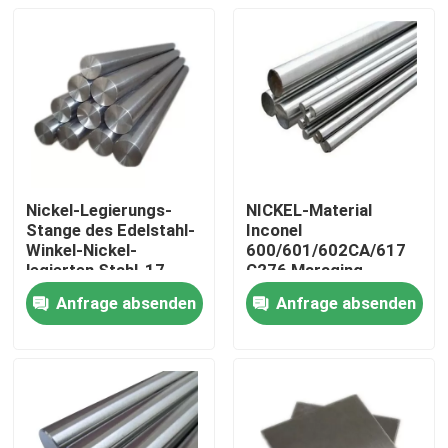
Nickel-Legierungs-
NICKEL-Material
Stange des Edelstahl-
Inconel
Winkel-Nickel-
600/601/602CA/617
legierten Stahl-17-
C276 Maraging
4PH
Stahllegierter Stahl-
Anfrage absenden
Anfrage absenden
Stange
Haus
Produkte
Über uns