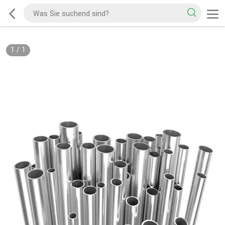
1
/
1