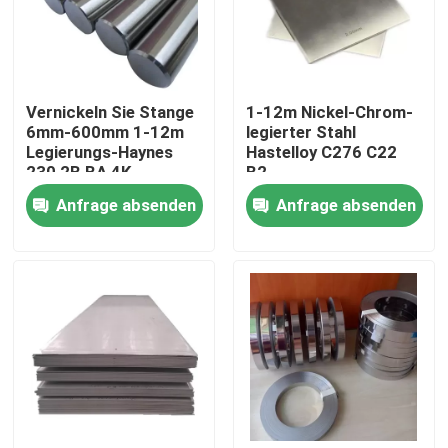
Fabrik-Ausflug
Vernickeln Sie Stange
1-12m Nickel-Chrom-
Qualitätskontrolle
6mm-600mm 1-12m
legierter Stahl
Legierungs-Haynes
Hastelloy C276 C22
230 2B BA 4K
B2
Treten Sie mit uns in Verbindung
Anfrage absenden
Anfrage absenden
Inconel 600-Material
Material Inconel 625
Incoloy 800-Material
Material Inconel 718