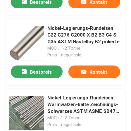
Bestpreis
Kontakt
Nickel-Legierungs-Rundeisen
C22 C276 C2000 X B2 B3 C4 S
G35 ASTM Hastelloy B2 polierte
MOQ：1-2 Tonne
Preis：negotiable
Bestpreis
Kontakt
Nickel-Legierungs-Rundeisen-
Warmwalzen-kalte Zeichnungs-
Schwarzes ASTM ASME SB472
Hastelloy C 22 UNS N06022 oder
MOQ：1-2 Tonne
helles
Preis：negotiable