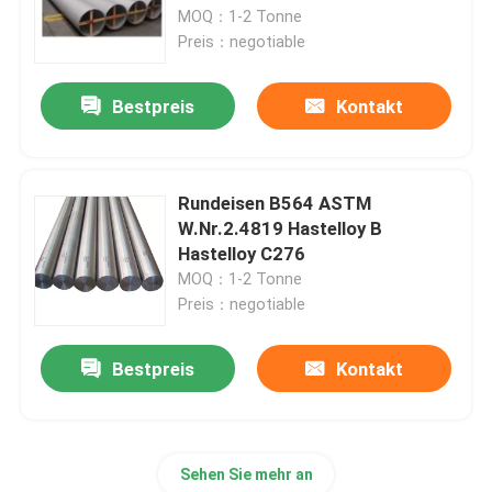
MOQ：1-2 Tonne
Preis：negotiable
Fabrik-Ausflug
Bestpreis
Kontakt
Qualitätskontrolle
Treten Sie mit uns in Verbindung
Rundeisen B564 ASTM
W.Nr.2.4819 Hastelloy B
Hastelloy C276
Inconel 600-Material
MOQ：1-2 Tonne
Preis：negotiable
Material Inconel 625
Bestpreis
Kontakt
Incoloy 800-Material
Sehen Sie mehr an
Material Inconel 718