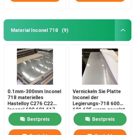
Material Inconel 718
(9)
0.1mm-300mm Inconel
Vernickeln Sie Platte
718 materielles
Inconel der
Hastelloy C276 C22
Legierungs-718 600
Inconel 600 601 617
601 625 warm gewalzt
625 713 725 800 825
Bestpreis
Bestpreis
Monel 400 K500