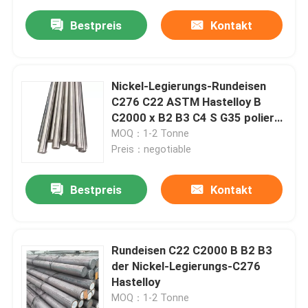
Bestpreis
Kontakt
Nickel-Legierungs-Rundeisen
C276 C22 ASTM Hastelloy B
C2000 x B2 B3 C4 S G35 polierte
Stange
MOQ：1-2 Tonne
Preis：negotiable
Bestpreis
Kontakt
Rundeisen C22 C2000 B B2 B3
der Nickel-Legierungs-C276
Hastelloy
MOQ：1-2 Tonne