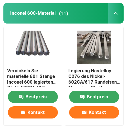
Inconel 600-Material
(11)
Nickel-legierter Stahl
Monel-Legierung 400
Monel-Legierung K500
LKW-Körper-Zusätze
Vernickeln Sie
Legierung Hastelloy
materielle 601 Stange
C276 des Nickel-
Inconel 600 legierten
602CA/617 Rundeisen
T-Griff-Verriegelung
Stahl-602CA 617
Maraging-Stahl-
Etc.600 30 C276
Material Inconel
Bestpreis
Bestpreis
600/601
Robustes Riemenscharnier
Kontakt
Kontakt
LKW-Anhänger-Tür-Klinke