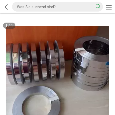
1
/
1