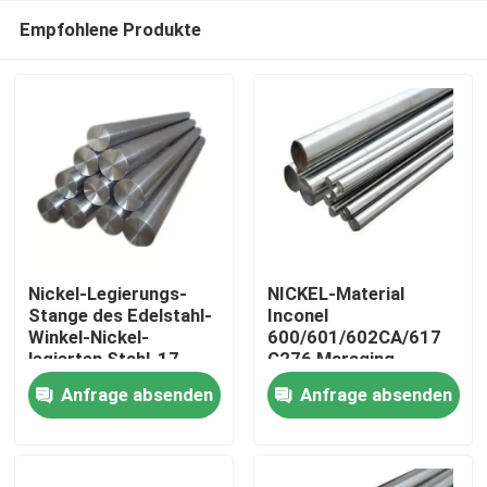
Empfohlene Produkte
Nickel-Legierungs-
NICKEL-Material
Stange des Edelstahl-
Inconel
Winkel-Nickel-
600/601/602CA/617
Haus
legierten Stahl-17-
C276 Maraging
4PH
Stahllegierter Stahl-
Anfrage absenden
Anfrage absenden
Stange
Produkte
Über uns