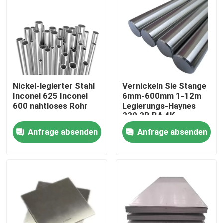
Fabrik-Ausflug
Qualitätskontrolle
Nickel-legierter Stahl
Vernickeln Sie Stange
Treten Sie mit uns in Verbindung
Inconel 625 Inconel
6mm-600mm 1-12m
600 nahtloses Rohr
Legierungs-Haynes
230 2B BA 4K
Inconel 600-Material
Anfrage absenden
Anfrage absenden
Material Inconel 625
Incoloy 800-Material
Material Inconel 718