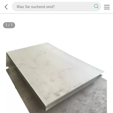
1
/
1