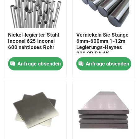
Fabrik-Ausflug
Nickel-legierter Stahl
Vernickeln Sie Stange
Qualitätskontrolle
Inconel 625 Inconel
6mm-600mm 1-12m
600 nahtloses Rohr
Legierungs-Haynes
230 2B BA 4K
Treten Sie mit uns in Verbindung
Anfrage absenden
Anfrage absenden
Inconel 600-Material
Material Inconel 625
Incoloy 800-Material
Material Inconel 718