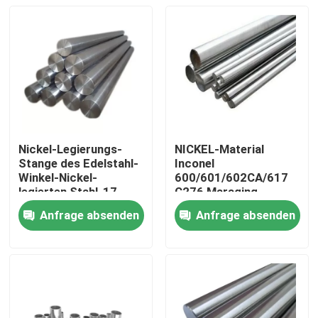
Nickel-Legierungs-
NICKEL-Material
Stange des Edelstahl-
Inconel
Winkel-Nickel-
600/601/602CA/617
legierten Stahl-17-
C276 Maraging
4PH
Stahllegierter Stahl-
Anfrage absenden
Anfrage absenden
Stange
Haus
Produkte
Über uns