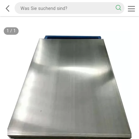
1
/
1