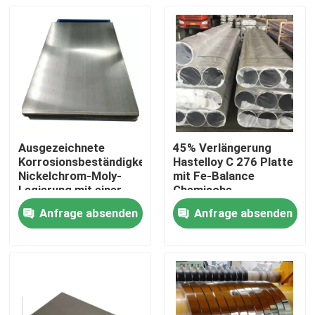
Ausgezeichnete
45% Verlängerung
Korrosionsbeständigkeit
Hastelloy C 276 Platte
Nickelchrom-Moly-
mit Fe-Balance
Legierung mit einer
Chemische
Dichte von 8,89 G/cm3
Zusammensetzung
Anfrage absenden
Anfrage absenden
Haus
Produkte
Über uns