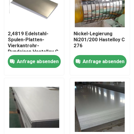
Fabrik-Ausflug
2,4819 Edelstahl-
Nickel-Legierung
Qualitätskontrolle
Spulen-Platten-
Ni201/200 Hastelloy C
Vierkantrohr-
276
Rundeisen Hastelloy C
Treten Sie mit uns in Verbindung
276
Anfrage absenden
Anfrage absenden
Inconel 600-Material
Material Inconel 625
Incoloy 800-Material
Material Inconel 718