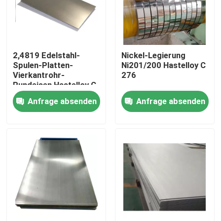
Fabrik-Ausflug
2,4819 Edelstahl-
Nickel-Legierung
Qualitätskontrolle
Spulen-Platten-
Ni201/200 Hastelloy C
Vierkantrohr-
276
Rundeisen Hastelloy C
Treten Sie mit uns in Verbindung
276
Anfrage absenden
Anfrage absenden
Inconel 600-Material
Material Inconel 625
Incoloy 800-Material
Material Inconel 718