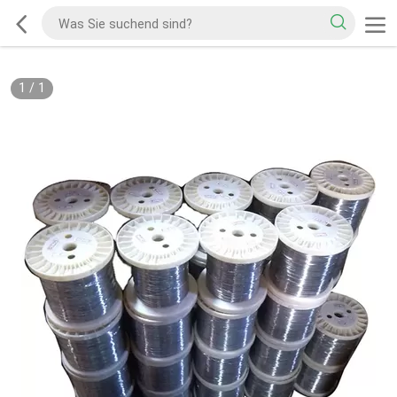
1
/
1