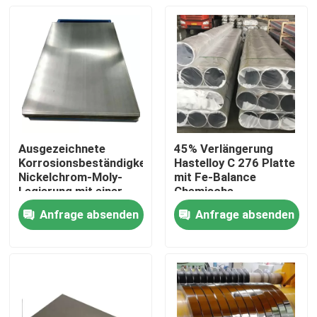
Ausgezeichnete
45% Verlängerung
Korrosionsbeständigkeit
Hastelloy C 276 Platte
Nickelchrom-Moly-
mit Fe-Balance
Legierung mit einer
Chemische
Dichte von 8,89 G/cm3
Zusammensetzung
Anfrage absenden
Anfrage absenden
Haus
Produkte
Über uns