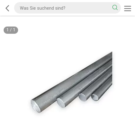
1
/
1