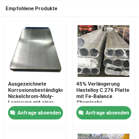
Empfohlene Produkte
Ausgezeichnete
45% Verlängerung
Korrosionsbeständigkeit
Hastelloy C 276 Platte
Nickelchrom-Moly-
mit Fe-Balance
Haus
Legierung mit einer
Chemische
Dichte von 8,89 G/cm3
Zusammensetzung
Anfrage absenden
Anfrage absenden
Produkte
Über uns