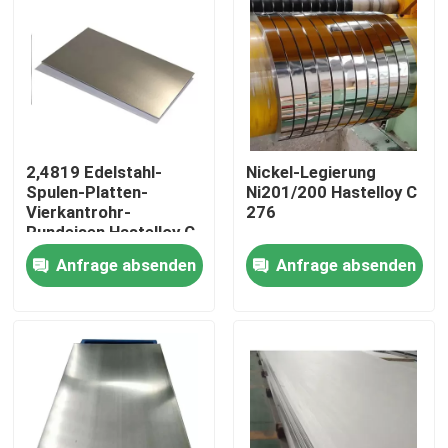
Fabrik-Ausflug
Qualitätskontrolle
2,4819 Edelstahl-
Nickel-Legierung
Treten Sie mit uns in Verbindung
Spulen-Platten-
Ni201/200 Hastelloy C
Vierkantrohr-
276
Rundeisen Hastelloy C
Inconel 600-Material
276
Anfrage absenden
Anfrage absenden
Material Inconel 625
Incoloy 800-Material
Material Inconel 718