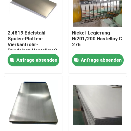
Fabrik-Ausflug
2,4819 Edelstahl-
Nickel-Legierung
Qualitätskontrolle
Spulen-Platten-
Ni201/200 Hastelloy C
Vierkantrohr-
276
Rundeisen Hastelloy C
Treten Sie mit uns in Verbindung
276
Anfrage absenden
Anfrage absenden
Inconel 600-Material
Material Inconel 625
Incoloy 800-Material
Material Inconel 718