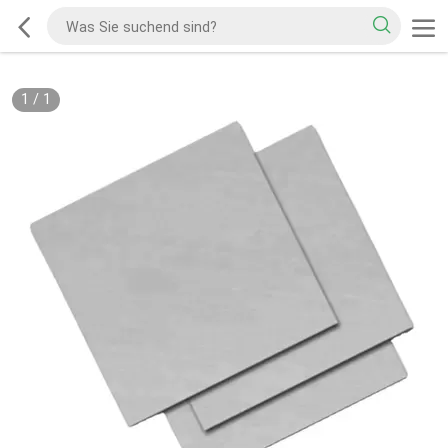
1
/
1