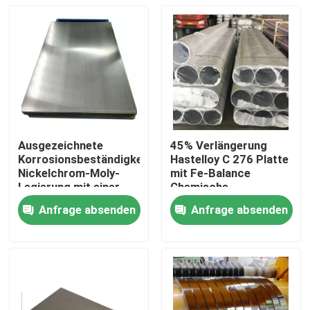
Ausgezeichnete
45% Verlängerung
Korrosionsbeständigkeit
Hastelloy C 276 Platte
Nickelchrom-Moly-
mit Fe-Balance
Legierung mit einer
Chemische
Dichte von 8,89 G/cm3
Zusammensetzung
Anfrage absenden
Anfrage absenden
Haus
Produkte
Über uns