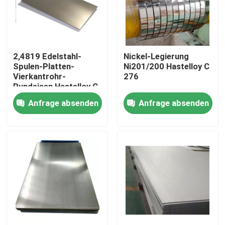
Fabrik-Ausflug
2,4819 Edelstahl-
Nickel-Legierung
Qualitätskontrolle
Spulen-Platten-
Ni201/200 Hastelloy C
Vierkantrohr-
276
Rundeisen Hastelloy C
Treten Sie mit uns in Verbindung
276
Anfrage absenden
Anfrage absenden
Inconel 600-Material
Material Inconel 625
Incoloy 800-Material
Material Inconel 718