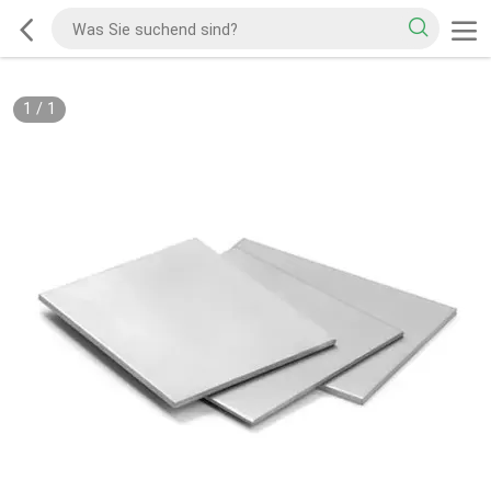
1
/
1