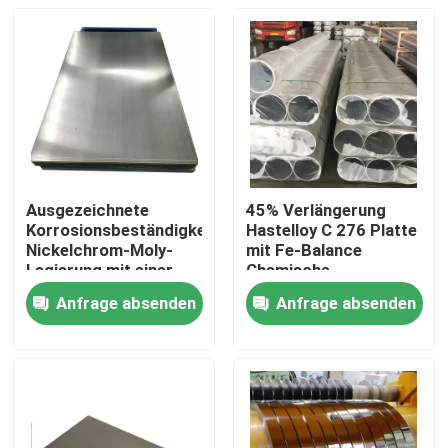
Ausgezeichnete
45% Verlängerung
Korrosionsbeständigkeit
Hastelloy C 276 Platte
Nickelchrom-Moly-
mit Fe-Balance
Legierung mit einer
Chemische
Dichte von 8,89 G/cm3
Zusammensetzung
Anfrage absenden
Anfrage absenden
Haus
Produkte
Über uns